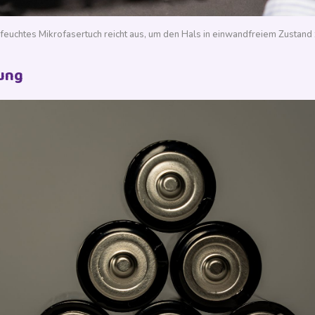
t feuchtes Mikrofasertuch reicht aus, um den Hals in einwandfreiem Zustand 
ung