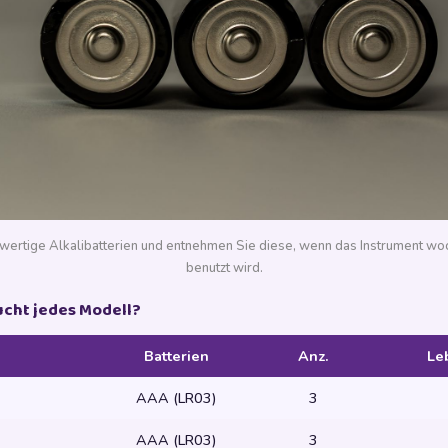
rtige Alkalibatterien und entnehmen Sie diese, wenn das Instrument wo
benutzt wird.
ucht jedes Modell?
Batterien
Anz.
Le
AAA (LR03)
3
AAA (LR03)
3