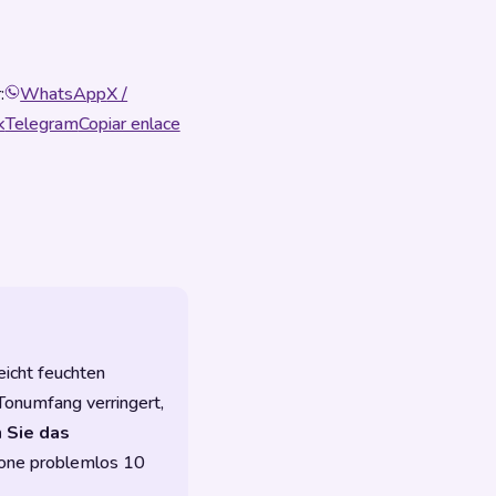
:
WhatsApp
X /
k
Telegram
Copiar enlace
eicht feuchten
 Tonumfang verringert,
 Sie das
tone problemlos 10