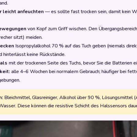
and.
r leicht anfeuchten
— es sollte fast trocken sein, damit kein W
Bewegungen
von Kopf zum Griff wischen. Den Übergangsbereich
echer sitzt) meiden.
lecken
Isopropylalkohol 70 % auf das Tuch geben (niemals direkt
d hinterlässt keine Rückstände.
als
mit der trockenen Seite des Tuchs, bevor Sie die Batterien e
keit:
alle 4–6 Wochen bei normalem Gebrauch; häufiger bei fe
gebungen.
n:
Bleichmittel, Glasreiniger, Alkohol über 90 %, Lösungsmittel (
Wasser. Diese können die resistive Schicht des Halssensors dau