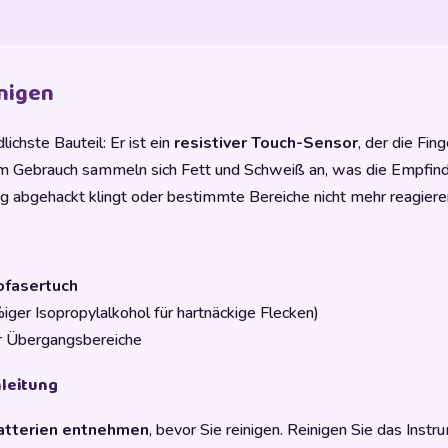
inigen
ichste Bauteil: Er ist ein
resistiver Touch-Sensor
, der die Fin
m Gebrauch sammeln sich Fett und Schweiß an, was die Empfindl
ng abgehackt klingt oder bestimmte Bereiche nicht mehr reagiere
ofasertuch
ger Isopropylalkohol für hartnäckige Flecken)
r Übergangsbereiche
nleitung
atterien entnehmen
, bevor Sie reinigen. Reinigen Sie das Instr