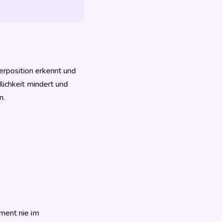
gerposition erkennt und
ichkeit mindert und
n.
ument nie im