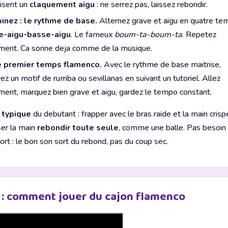
isent un
claquement aigu
: ne serrez pas, laissez rebondir.
nez : le rythme de base.
Alternez grave et aigu en quatre tem
e-aigu-basse-aigu
. Le fameux
boum-ta-boum-ta
. Repetez
ment. Ca sonne deja comme de la musique.
e premier temps flamenco.
Avec le rythme de base maitrise,
ez un motif de rumba ou sevillanas en suivant un tutoriel. Allez
ment, marquez bien grave et aigu, gardez le tempo constant.
 typique
du debutant : frapper avec le bras raide et la main crispe
ser la main
rebondir toute seule
, comme une balle. Pas besoin
ort : le bon son sort du rebond, pas du coup sec.
 : comment jouer du cajon flamenco