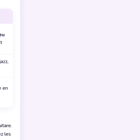
eu
t
azz,
e en
itare.
z les