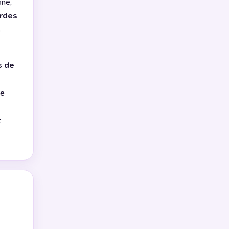
ine,
rdes
n
s de
pe
t