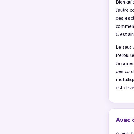
Bien qu'
l'autre c
des
esc
commence
C'est ain
Le saut 
Perou, le
l'a rame
des cord
metalliq
est deve
Avec o
Avant d'a