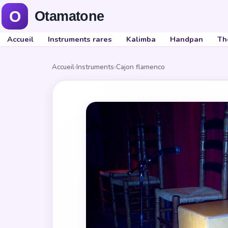
Accueil
Instruments rares
Kalimba
Handpan
Th
Accueil
›
Instruments
›
Cajon flamenco