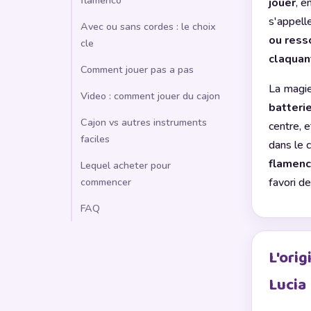
flamenco
jouer
, e
s'appell
Avec ou sans cordes : le choix
ou ress
cle
claquan
Comment jouer pas a pas
La magie
Video : comment jouer du cajon
batteri
Cajon vs autres instruments
centre, 
faciles
dans le 
flamen
Lequel acheter pour
favori de
commencer
FAQ
L'ori
Lucia