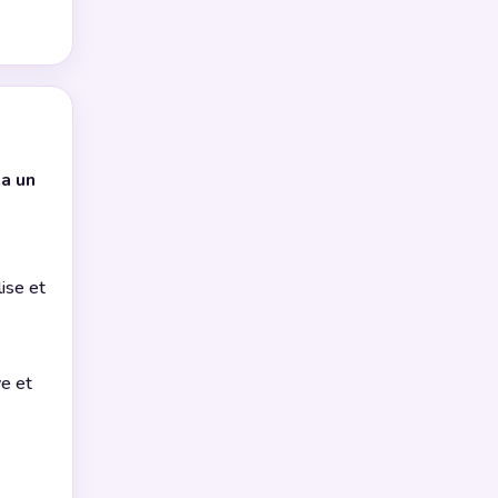
ja un
lise et
ve et