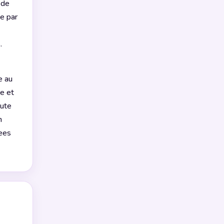
 de
ee par
.
e au
te et
oute
n
nees