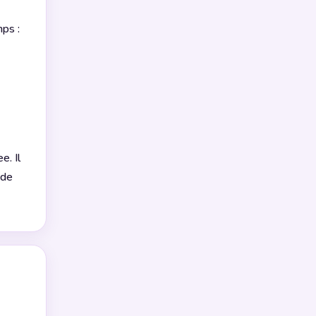
ps :
e. Il
 de