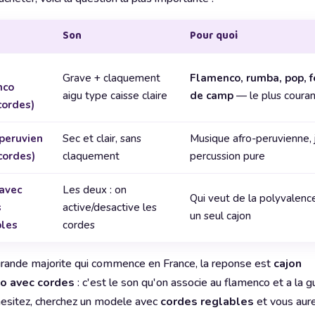
Son
Pour quoi
Grave + claquement
Flamenco, rumba, pop, f
nco
aigu type caisse claire
de camp
— le plus couran
cordes)
peruvien
Sec et clair, sans
Musique afro-peruvienne, j
cordes)
claquement
percussion pure
avec
Les deux : on
Qui veut de la polyvalenc
s
active/desactive les
un seul cajon
bles
cordes
grande majorite qui commence en France, la reponse est
cajon
o avec cordes
: c'est le son qu'on associe au flamenco et a la gu
hesitez, cherchez un modele avec
cordes reglables
et vous aure