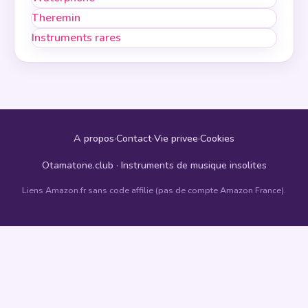
Theremin
Instruments rares
A propos
·
Contact
·
Vie privee
·
Cookies
Otamatone.club · Instruments de musique insolites
Liens Amazon.fr sans code affilie (pas de compte Amazon France).