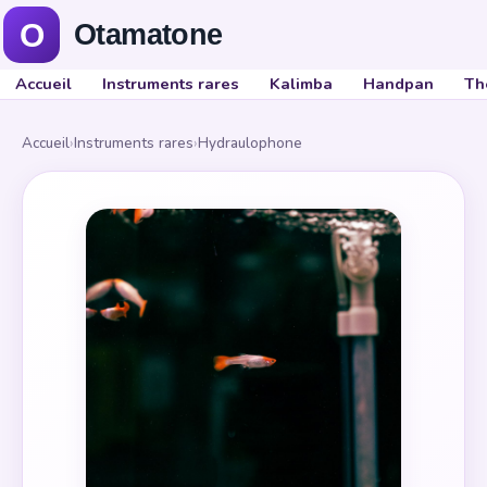
Accueil
Instruments rares
Kalimba
Handpan
Th
Accueil
›
Instruments rares
›
Hydraulophone