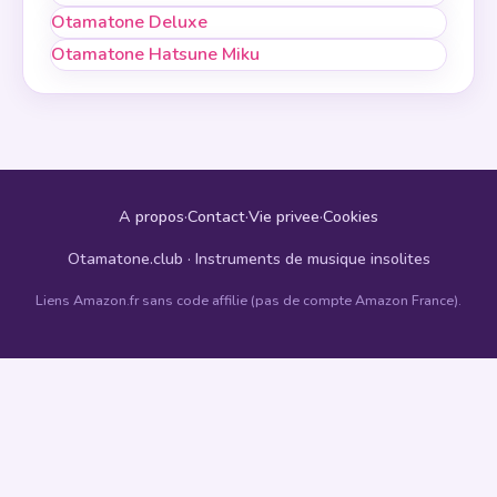
Otamatone Deluxe
Otamatone Hatsune Miku
A propos
·
Contact
·
Vie privee
·
Cookies
Otamatone.club · Instruments de musique insolites
Liens Amazon.fr sans code affilie (pas de compte Amazon France).