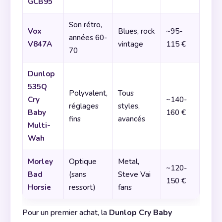
GCB95
Son rétro,
Vox
Blues, rock
~95-
années 60-
V847A
vintage
115 €
70
Dunlop
535Q
Polyvalent,
Tous
Cry
~140-
réglages
styles,
Baby
160 €
fins
avancés
Multi-
Wah
Morley
Optique
Metal,
~120-
Bad
(sans
Steve Vai
150 €
Horsie
ressort)
fans
Pour un premier achat, la
Dunlop Cry Baby