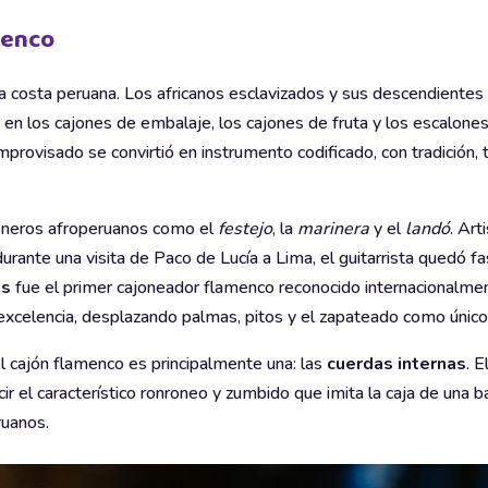
menco
n la costa peruana. Los africanos esclavizados y sus descendient
en los cajones de embalaje, los cajones de fruta y los escalone
provisado se convirtió en instrumento codificado, con tradición, 
géneros afroperuanos como el
festejo
, la
marinera
y el
landó
. Ar
urante una visita de Paco de Lucía a Lima, el guitarrista quedó f
as
fue el primer cajoneador flamenco reconocido internacionalment
excelencia, desplazando palmas, pitos y el zapateado como único 
 el cajón flamenco es principalmente una: las
cuerdas internas
. 
ir el característico ronroneo y zumbido que imita la caja de una b
ruanos.