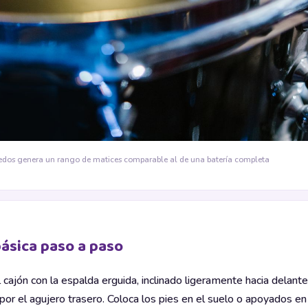
 dedos genera un rango de matices comparable al de una batería completa
básica paso a paso
l cajón con la espalda erguida, inclinado ligeramente hacia delan
por el agujero trasero. Coloca los pies en el suelo o apoyados en 