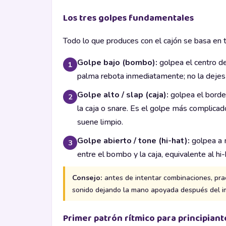
Los tres golpes fundamentales
Todo lo que produces con el cajón se basa en t
Golpe bajo (bombo):
golpea el centro de
1
palma rebota inmediatamente; no la dejes
Golpe alto / slap (caja):
golpea el borde
2
la caja o snare. Es el golpe más complicado
suene limpio.
Golpe abierto / tone (hi-hat):
golpea a m
3
entre el bombo y la caja, equivalente al hi-ha
Consejo:
antes de intentar combinaciones, pra
sonido dejando la mano apoyada después del i
Primer patrón rítmico para principiant