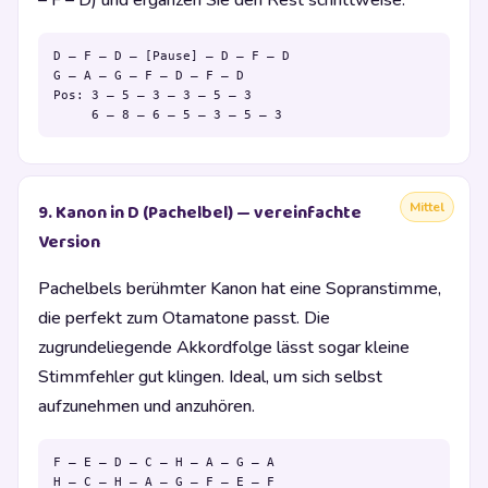
– F – D) und ergänzen Sie den Rest schrittweise.
D – F – D – [Pause] – D – F – D

G – A – G – F – D – F – D

Pos: 3 – 5 – 3 – 3 – 5 – 3

     6 – 8 – 6 – 5 – 3 – 5 – 3
Mittel
9. Kanon in D (Pachelbel) — vereinfachte
Version
Pachelbels berühmter Kanon hat eine Sopranstimme,
die perfekt zum Otamatone passt. Die
zugrundeliegende Akkordfolge lässt sogar kleine
Stimmfehler gut klingen. Ideal, um sich selbst
aufzunehmen und anzuhören.
F – E – D – C – H – A – G – A

H – C – H – A – G – F – E – F
