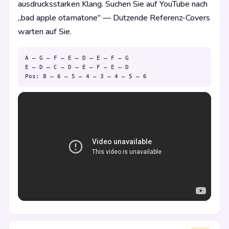
ausdrucksstarken Klang. Suchen Sie auf YouTube nach
„bad apple otamatone" — Dutzende Referenz-Covers
warten auf Sie.
A – G – F – E – D – E – F – G

E – D – C – D – E – F – E – D

Pos: 8 – 6 – 5 – 4 – 3 – 4 – 5 – 6