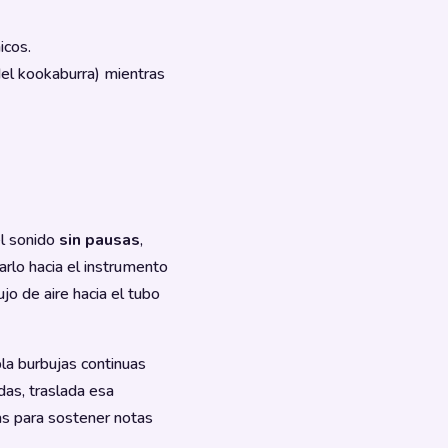
icos.
del kookaburra) mientras
el sonido
sin pausas
,
rlo hacia el instrumento
lujo de aire hacia el tubo
la burbujas continuas
das, traslada esa
as para sostener notas