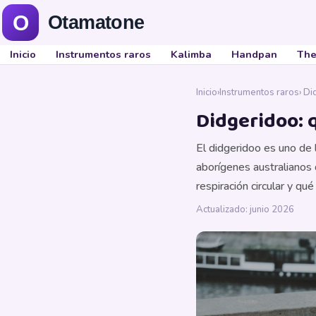
Inicio
Instrumentos raros
Kalimba
Handpan
The
Inicio
›
Instrumentos raros
› D
Didgeridoo: 
El didgeridoo es uno de
aborígenes australianos 
respiración circular y q
Actualizado: junio 2026