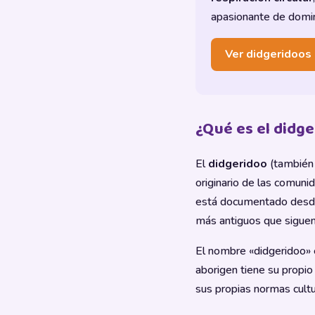
apasionante de domina
Ver didgeridoo
¿Qué es el didg
El
didgeridoo
(también
originario de las comun
está documentado desd
más antiguos que siguen
El nombre «didgeridoo» 
aborigen tiene su propi
sus propias normas cult