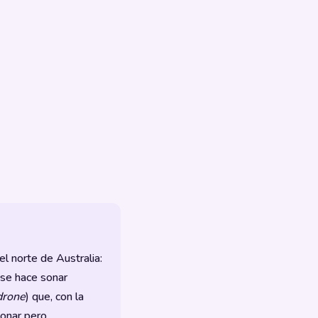
l norte de Australia:
 se hace sonar
drone
) que, con la
sonar pero