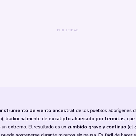
instrumento de viento ancestral
de los pueblos aborígenes de
m), tradicionalmente de
eucalipto ahuecado por termitas
, que
n un extremo. El resultado es un
zumbido grave y continuo
(el
, puede sostenerse durante minutos sin pausa. Es fácil de hacer 