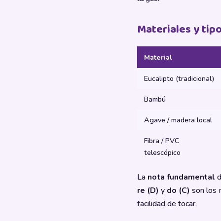
Materiales y tip
Material
Eucalipto (tradicional)
Bambú
Agave / madera local
Fibra / PVC
telescópico
La
nota fundamental
d
re (D)
y
do (C)
son los 
facilidad de tocar.