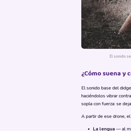
El sonido se
¿Cómo suena y c
El sonido base del didg
haciéndolos vibrar contr
sopla con fuerza: se deja
A partir de ese drone, e
La lengua
— al mo