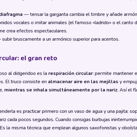
 diafragma
— tensar la garganta cambia el timbre y añade armón
nidos vocales o imitar animales (el famoso «ladrido» o el canto 
ne crea efectos espectaculares.
subir bruscamente a un armónico superior para acentos.
rcular: el gran reto
oso al didgeridoo es la
respiración circular
: permite mantener 
s. El truco consiste en
almacenar aire en las mejillas
y empuja
e,
mientras se inhala simultáneamente por la nariz
. Así el f
derla es practicar primero con un vaso de agua y una pajita: sop
nariz cada pocos segundos. Cuando consigas burbujas ininterrumpi
. Es la misma técnica que emplean algunos saxofonistas y oboíst