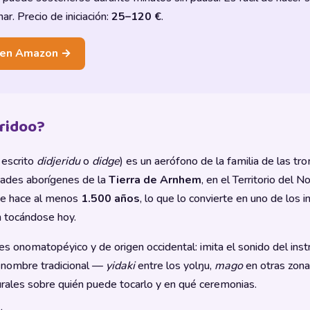
r. Precio de iniciación:
25–120 €
.
s en Amazon →
eridoo?
 escrito
didjeridu
o
didge
) es un aerófono de la familia de las tr
idades aborígenes de la
Tierra de Arnhem
, en el Territorio del N
e hace al menos
1.500 años
, lo que lo convierte en uno de los
 tocándose hoy.
es onomatopéyico y de origen occidental: imita el sonido del in
o nombre tradicional —
yidaki
entre los yolŋu,
mago
en otras zona
urales sobre quién puede tocarlo y en qué ceremonias.