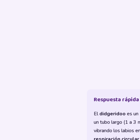
Respuesta rápida
El
didgeridoo
es un
un tubo largo (1 a 3 
vibrando los labios e
respiración circular