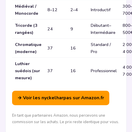
Médiéval /
300
8–12
2–4
Introductif
Monocorde
700
Tricorde (3
Débutant–
800
24
9
rangées)
Intermédiaire
500
Chromatique
Standard /
2 00
37
16
(moderne)
Pro
4 0
Luthier
4 00
suédois (sur
37
16
Professionnel
7 0
mesure)
→ Voir les nyckelharpas sur Amazon.fr
En tant que partenaires Amazon, nous percevons une
commission sur les achats. Le prix reste identique pour vous.