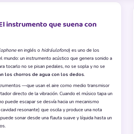
El instrumento que suena con
lophone
en inglés o
hidráulofono
) es uno de los
l mundo: un instrumento acústico que genera sonido a
ara tocarlo no se pisan pedales, no se sopla y no se
n los chorros de agua con los dedos
.
nstrumentos —que usan el aire como medio transmisor
rtador directo de la vibración. Cuando el músico tapa un
ue no puede escapar se desvía hacia un mecanismo
o cavidad resonante) que oscila y produce una nota
o puede sonar desde una flauta suave y líquida hasta un
os.