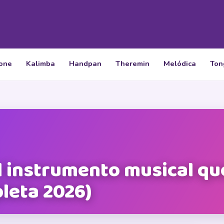
tone
Kalimba
Handpan
Theremin
Melódica
Ton
l instrumento musical qu
leta 2026)