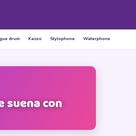
gue drum
Kazoo
Stylophone
Waterphone
e suena con