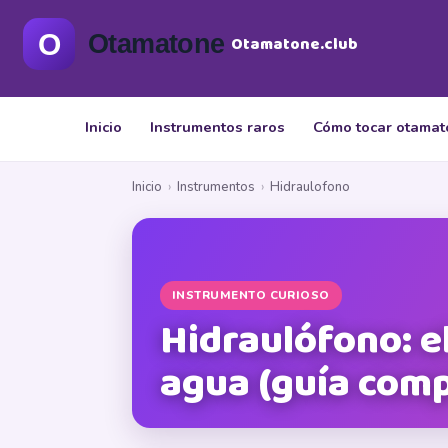
Otamatone.club
Inicio
Instrumentos raros
Cómo tocar otama
Inicio
›
Instrumentos
›
Hidraulofono
INSTRUMENTO CURIOSO
Hidraulófono: e
agua (guía comp