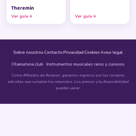
Theremin
Ver guía
Ver guía
Sobre nosotros
·
Contacto
·
Privacidad
·
Cookies
·
Aviso legal
Otamatone.club · Instrumentos musicales raros y curiosos
Como Afiliados de Amazon, ganamos ingresos por las compras
adscritas que cumplen los requisitos. Los precios y la disponibilidad
pueden variar.