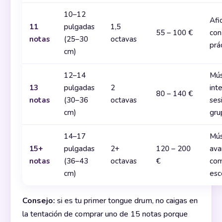
10–12
Afi
11
pulgadas
1,5
55 – 100 €
con
notas
(25–30
octavas
prá
cm)
12–14
Mús
13
pulgadas
2
int
80 – 140 €
notas
(30–36
octavas
ses
cm)
gru
14–17
Mús
15+
pulgadas
2+
120 – 200
ava
notas
(36–43
octavas
€
com
cm)
esc
Consejo:
si es tu primer tongue drum, no caigas en
la tentación de comprar uno de 15 notas porque