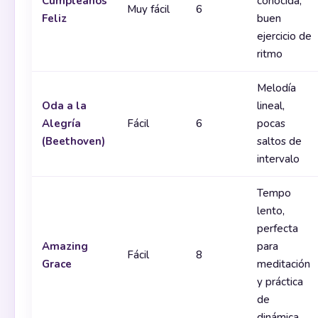
Cumpleaños
conocida,
Muy fácil
6
Feliz
buen
ejercicio de
ritmo
Melodía
Oda a la
lineal,
Alegría
Fácil
6
pocas
(Beethoven)
saltos de
intervalo
Tempo
lento,
perfecta
Amazing
para
Fácil
8
Grace
meditación
y práctica
de
dinámica