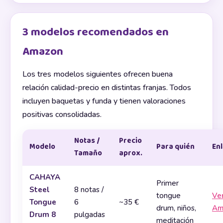
3 modelos recomendados en
Amazon
Los tres modelos siguientes ofrecen buena
relación calidad-precio en distintas franjas. Todos
incluyen baquetas y funda y tienen valoraciones
positivas consolidadas.
Notas /
Precio
Modelo
Para quién
En
Tamaño
aprox.
CAHAYA
Primer
Steel
8 notas /
tongue
Ve
Tongue
6
~35 €
drum, niños,
Am
Drum 8
pulgadas
meditación