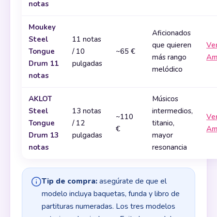
notas
Moukey
Aficionados
Steel
11 notas
que quieren
Ve
Tongue
/ 10
~65 €
más rango
Am
Drum 11
pulgadas
melódico
notas
AKLOT
Músicos
Steel
13 notas
intermedios,
~110
Ve
Tongue
/ 12
titanio,
€
Am
Drum 13
pulgadas
mayor
notas
resonancia
Tip de compra:
asegúrate de que el
modelo incluya baquetas, funda y libro de
partituras numeradas. Los tres modelos