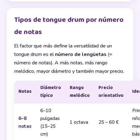
Tipos de tongue drum por número
de notas
El factor que más define la versatilidad de un
tongue drum es el
número de lengüetas
(=
número de notas). A más notas, más rango
melódico, mayor diámetro y también mayor precio.
Diámetro
Rango
Precio
Notas
Ide
típico
melódico
orientativo
6–10
Pri
6–8
pulgadas
niñ
1 octava
25 – 60 €
notas
(15–25
med
cm)
bás