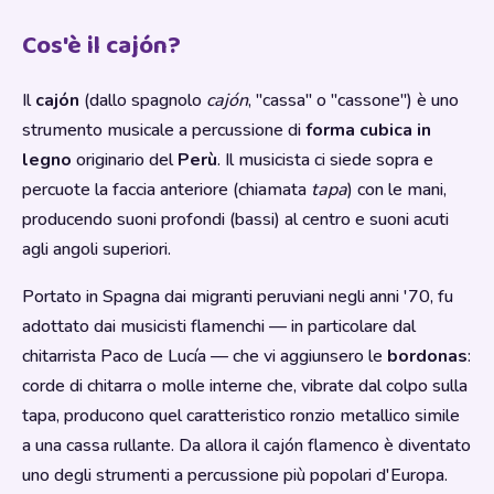
Cos'è il cajón?
Il
cajón
(dallo spagnolo
cajón
, "cassa" o "cassone") è uno
strumento musicale a percussione di
forma cubica in
legno
originario del
Perù
. Il musicista ci siede sopra e
percuote la faccia anteriore (chiamata
tapa
) con le mani,
producendo suoni profondi (bassi) al centro e suoni acuti
agli angoli superiori.
Portato in Spagna dai migranti peruviani negli anni '70, fu
adottato dai musicisti flamenchi — in particolare dal
chitarrista Paco de Lucía — che vi aggiunsero le
bordonas
:
corde di chitarra o molle interne che, vibrate dal colpo sulla
tapa, producono quel caratteristico ronzio metallico simile
a una cassa rullante. Da allora il cajón flamenco è diventato
uno degli strumenti a percussione più popolari d'Europa.