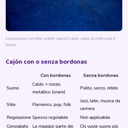
La posizione corretta: seduto sopra il cajón, colpo al centro per il
basso
Cajón con o senza bordonas
Con bordonas
Senza bordonas
Caldo + ronzio
Suono
Pulito, secco, nitido
metallico (snare)
Jazz, latin, musica da
Stile
Flamenco, pop, folk
camera
Regolazione
Spesso regolabile
Non applicabile
Consigliato
La maggior parte dei
Chi vuole suono più