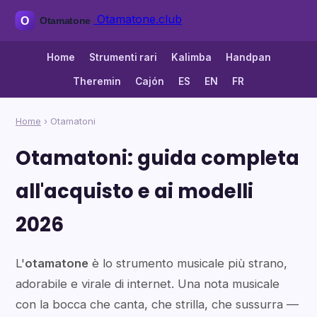
Otamatone.club
Home
Strumenti rari
Kalimba
Handpan
Theremin
Cajón
ES
EN
FR
Home
› Otamatoni
Otamatoni: guida completa
all'acquisto e ai modelli
2026
L'
otamatone
è lo strumento musicale più strano,
adorabile e virale di internet. Una nota musicale
con la bocca che canta, che strilla, che sussurra —