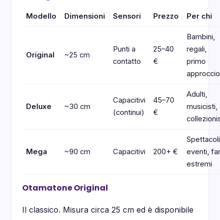
Modello
Dimensioni
Sensori
Prezzo
Per chi
Bambini,
Punti a
25–40
regali,
Original
~25 cm
contatto
€
primo
approccio
Adulti,
Capacitivi
45–70
Deluxe
~30 cm
musicisti,
(continui)
€
collezionis
Spettacoli
Mega
~90 cm
Capacitivi
200+ €
eventi, fa
estremi
Otamatone Original
Il classico. Misura circa 25 cm ed è disponibile