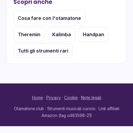
Scopri anche
Cosa fare con l'otamatone
Theremin
Kalimba
Handpan
Tutti gli strumenti rari
Home
·
Privacy
·
Cookie
·
Note legali
Otamatone.club · Strumenti musicali curiosi · Link affiliati
Amazon (tag o483598-21)