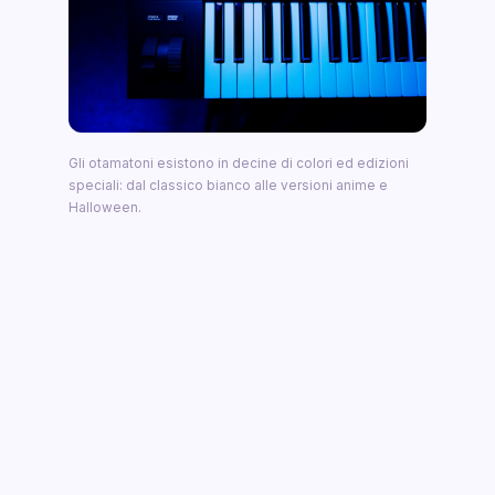
Gli otamatoni esistono in decine di colori ed edizioni
speciali: dal classico bianco alle versioni anime e
Halloween.