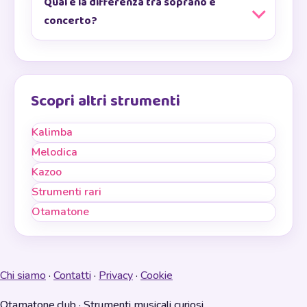
Qual è la differenza tra soprano e
concerto?
Scopri altri strumenti
Kalimba
Melodica
Kazoo
Strumenti rari
Otamatone
Chi siamo
·
Contatti
·
Privacy
·
Cookie
Otamatone.club · Strumenti musicali curiosi