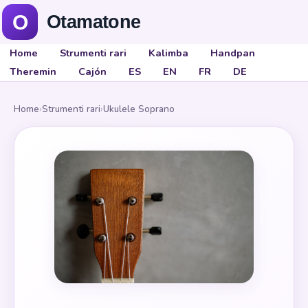
Home
Strumenti rari
Kalimba
Handpan
Theremin
Cajón
ES
EN
FR
DE
Home
›
Strumenti rari
›
Ukulele Soprano