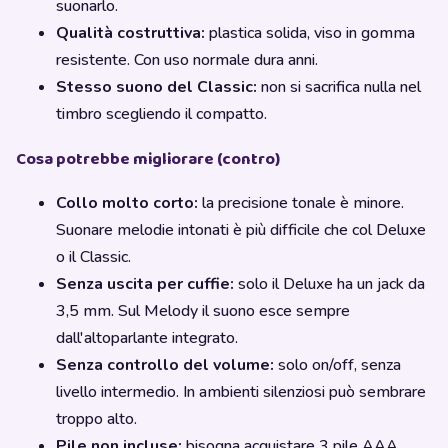
suonarlo.
Qualità costruttiva:
plastica solida, viso in gomma
resistente. Con uso normale dura anni.
Stesso suono del Classic:
non si sacrifica nulla nel
timbro scegliendo il compatto.
Cosa potrebbe migliorare (contro)
Collo molto corto:
la precisione tonale è minore.
Suonare melodie intonati è più difficile che col Deluxe
o il Classic.
Senza uscita per cuffie:
solo il Deluxe ha un jack da
3,5 mm. Sul Melody il suono esce sempre
dall'altoparlante integrato.
Senza controllo del volume:
solo on/off, senza
livello intermedio. In ambienti silenziosi può sembrare
troppo alto.
Pile non incluse:
bisogna acquistare 3 pile AAA