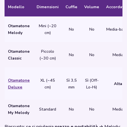
Modello
Dimensioni
Cuffie
Volume
Accordatu
Otamatone
Mini (~20
No
No
Media-bas
Melody
cm)
Otamatone
Piccolo
No
No
Media
Classic
(~30 cm)
Otamatone
XL (~45
Sì 3,5
Sì (Off-
Alta
Deluxe
cm)
mm
Lo-Hi)
Otamatone
Standard
No
No
Media
My Melody
Riassunto: se si privilegia
prezzo e portabilità
→ Melody;