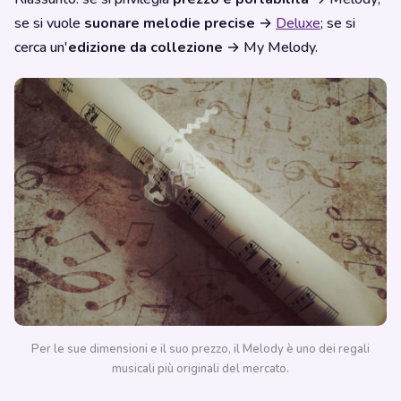
se si vuole
suonare melodie precise
→
Deluxe
; se si
cerca un'
edizione da collezione
→ My Melody.
Per le sue dimensioni e il suo prezzo, il Melody è uno dei regali
musicali più originali del mercato.