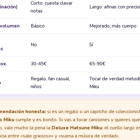
Corto: cuesta clavar
inación)
Largo: afinas con precis
notas
 volumen
Básico
Mejorado, más cuerpo
No
Sí
es
rox.
30-45€
65-90€
Regalo, fan casual,
Tocar de verdad melod
a
niños
Miku
endación honesta:
si es un regalo o un capricho de coleccionist
co Miku
cumple y es bonito. Si vas a tocar canciones y quieres qu
o, vale mucho la pena la
Deluxe Hatsune Miku
: el cuello largo e
ncia entre «sale gracioso» y «suena a música de verdad».