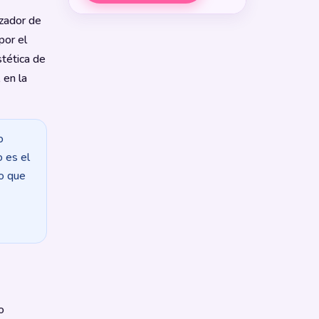
zador de
por el
tética de
 en la
o
o es el
lo que
o