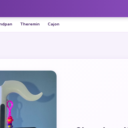
ndpan
Theremin
Cajon