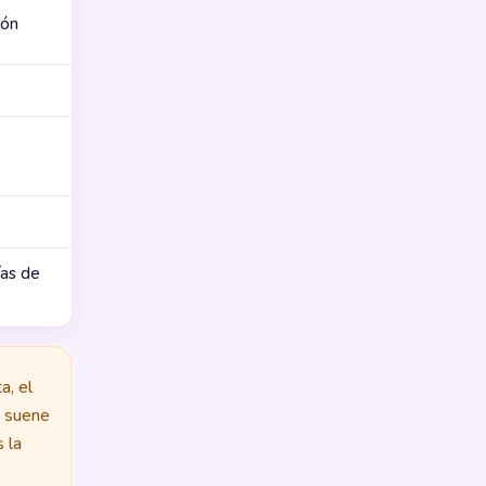
ión
ías de
a, el
e suene
s la