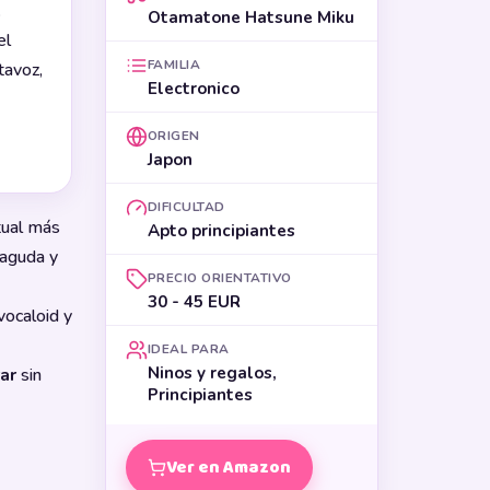
.
Otamatone Hatsune Miku
el
FAMILIA
tavoz,
Electronico
ORIGEN
Japon
DIFICULTAD
rtual más
Apto principiantes
 aguda y
PRECIO ORIENTATIVO
30 - 45 EUR
vocaloid y
IDEAL PARA
Ninos y regalos,
ar
sin
Principiantes
Ver en Amazon