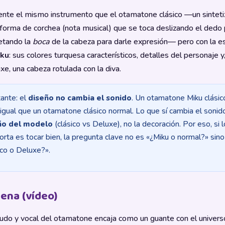
nte el mismo instrumento que el otamatone clásico —un sinteti
forma de corchea (nota musical) que se toca deslizando el dedo 
etando la
boca
de la cabeza para darle expresión— pero con la es
iku
: sus colores turquesa característicos, detalles del personaje y,
xe, una cabeza rotulada con la diva.
ante: el
diseño no cambia el sonido
. Un otamatone Miku clásic
igual que un otamatone clásico normal. Lo que sí cambia el sonid
o del modelo
(clásico vs Deluxe), no la decoración. Por eso, si 
orta es tocar bien, la pregunta clave no es «¿Miku o normal?» sino
ico o Deluxe?».
ena (vídeo)
gudo y vocal del otamatone encaja como un guante con el univers