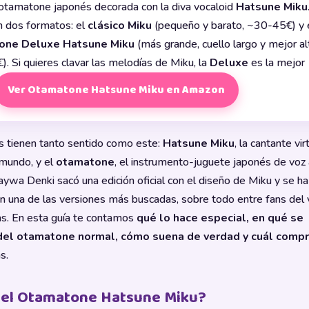
tamatone japonés decorada con la diva vocaloid
Hatsune Miku
n dos formatos: el
clásico Miku
(pequeño y barato, ~30-45€) y 
one Deluxe Hatsune Miku
(más grande, cuello largo y mejor al
. Si quieres clavar las melodías de Miku, la
Deluxe
es la mejor
Ver Otamatone Hatsune Miku en Amazon
s tienen tanto sentido como este:
Hatsune Miku
, la cantante vi
mundo, y el
otamatone
, el instrumento-juguete japonés de voz
aywa Denki sacó una edición oficial con el diseño de Miku y se ha
n una de las versiones más buscadas, sobre todo entre fans del 
as. En esta guía te contamos
qué lo hace especial, en qué se
 del otamatone normal, cómo suena de verdad y cuál compr
s.
 el Otamatone Hatsune Miku?