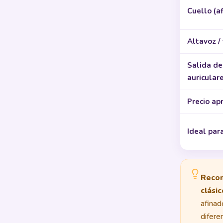
Cuello (af
Altavoz /
Salida de
auricular
Precio ap
Ideal par
Recom
clási
afinad
difere