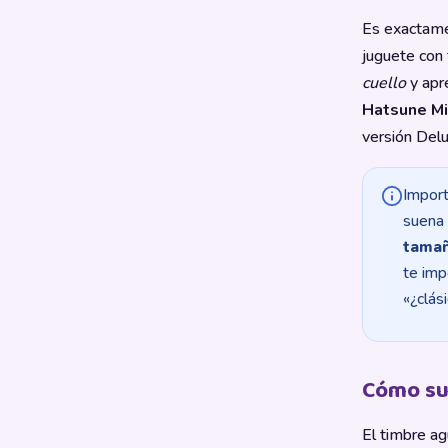
Es exactame
juguete con 
cuello
y apr
Hatsune M
versión Delu
Import
suena 
tamañ
te imp
«¿clás
Cómo su
El timbre a