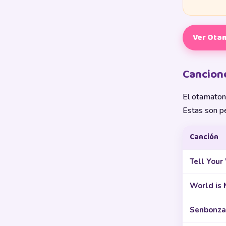
Ver Ota
Cancion
El otamatone
Estas son pe
Canción
Tell Your
World is 
Senbonza