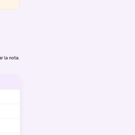
r la nota.
e