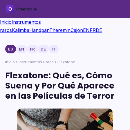
Inicio
Instrumentos
raros
Kalimba
Handpan
Theremin
Cajón
EN
FR
DE
ES
EN
FR
DE
IT
Inicio
›
Instrumentos Raros
› Flexatone
Flexatone: Qué es, Cómo
Suena y Por Qué Aparece
en las Películas de Terror