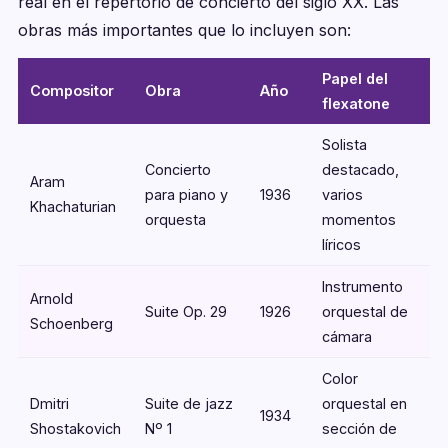
real en el repertorio de concierto del siglo XX. Las
obras más importantes que lo incluyen son:
Papel del
Compositor
Obra
Año
flexatone
Solista
Concierto
destacado,
Aram
para piano y
1936
varios
Khachaturian
orquesta
momentos
líricos
Instrumento
Arnold
Suite Op. 29
1926
orquestal de
Schoenberg
cámara
Color
Dmitri
Suite de jazz
orquestal en
1934
Shostakovich
Nº 1
sección de