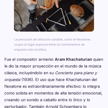
La percusión de afinación variable, como el flexatone,
ocupa un lugar especial entre los instrumentos de
orquesta más insólitos.
Fue el compositor armenio
Aram Khachaturian
quien
le dio la mayor proyección en el mundo de la música
clásica, incluyéndolo en su
Concierto para piano y
orquesta
(1936). El uso que hace Khachaturian del
flexatone es extraordinariamente efectivo: lo integra
como solista en momentos de alta tensión emocional,
creando un sonido a caballo entre lo lírico y lo
perturbador. También Arnold Schoenberg lo